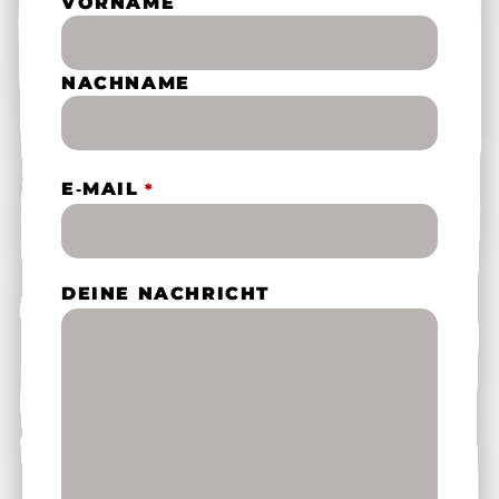
VOR­NA­ME
NACH­NA­ME
E‑MAIL
*
DEI­NE NACH­RICHT