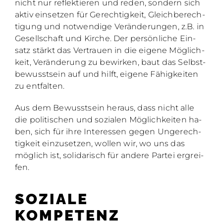
nicht nur re­flek­tie­ren und re­den, son­dern sich
ak­tiv ein­set­zen für Ge­rech­tig­keit, Gleich­be­rech­
ti­gung und not­wen­di­ge Ver­än­de­run­gen, z.B. in
Ge­sell­schaft und Kir­che. Der per­sön­li­che Ein­
satz stärkt das Ver­trau­en in die ei­ge­ne Mög­lich­
keit, Ver­än­de­rung zu be­wir­ken, baut das Selbst­
be­wusst­sein auf und hilft, ei­ge­ne Fä­hig­kei­ten
zu ent­fal­ten.
Aus dem Be­wusst­sein her­aus, dass nicht alle
die po­li­ti­schen und so­zia­len Mög­lich­kei­ten ha­
ben, sich für ihre In­ter­es­sen ge­gen Un­ge­rech­
tig­keit ein­zu­set­zen, wol­len wir, wo uns das
mög­lich ist, so­li­da­risch für an­de­re Par­tei er­grei­
fen.
SO­ZIA­LE
KOM­PE­TENZ