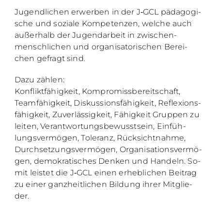
Ju­gend­li­chen er­wer­ben in der J‑GCL päd­ago­gi­
sche und so­zia­le Kom­pe­ten­zen, wel­che auch
au­ßer­halb der Ju­gend­ar­beit in zwi­schen­
mensch­li­chen und or­ga­ni­sa­to­ri­schen Be­rei­
chen ge­fragt sind.
Dazu zäh­len:
Kon­flikt­fä­hig­keit, Kom­pro­miss­be­reit­schaft,
Team­fä­hig­keit, Dis­kus­si­ons­fä­hig­keit, Re­fle­xi­ons­
fä­hig­keit, Zu­ver­läs­sig­keit, Fä­hig­keit Grup­pen zu
lei­ten, Ver­ant­wor­tungs­be­wusst­sein, Ein­füh­
lungs­ver­mö­gen, To­le­ranz, Rück­sicht­nah­me,
Durch­set­zungs­ver­mö­gen, Or­ga­ni­sa­ti­ons­ver­mö­
gen, de­mo­kra­ti­sches Den­ken und Han­deln. So­
mit leis­tet die J‑GCL ei­nen er­heb­li­chen Bei­trag
zu ei­ner ganz­heit­li­chen Bil­dung ih­rer Mit­glie­
der.