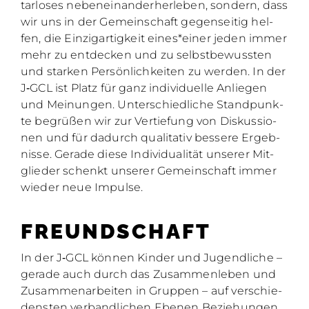
tar­lo­ses ne­ben­ein­an­der­her­le­ben, son­dern, dass
wir uns in der Ge­mein­schaft ge­gen­sei­tig hel­
fen, die Ein­zig­ar­tig­keit eines*einer je­den im­mer
mehr zu ent­de­cken und zu selbst­be­wuss­ten
und star­ken Per­sön­lich­kei­ten zu wer­den. In der
J‑GCL ist Platz für ganz in­di­vi­du­el­le An­lie­gen
und Mei­nun­gen. Un­ter­schied­li­che Stand­punk­
te be­grü­ßen wir zur Ver­tie­fung von Dis­kus­sio­
nen und für da­durch qua­li­ta­tiv bes­se­re Er­geb­
nis­se. Ge­ra­de die­se In­di­vi­dua­li­tät un­se­rer Mit­
glie­der schenkt un­se­rer Ge­mein­schaft im­mer
wie­der neue Im­pul­se.
FREUND­SCHAFT
In der J‑GCL kön­nen Kin­der und Ju­gend­li­che –
ge­ra­de auch durch das Zu­sam­men­le­ben und
Zu­sam­men­ar­bei­ten in Grup­pen – auf ver­schie­
dens­ten ver­band­li­chen Ebe­nen Be­zie­hun­gen