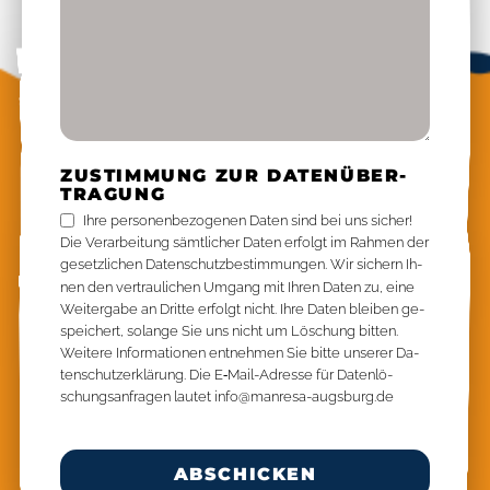
ZU­STIM­MUNG ZUR DA­TEN­ÜBER­
TRA­GUNG
Ihre per­so­nen­be­zo­ge­nen Da­ten sind bei uns si­cher!
Die Ver­ar­bei­tung sämt­li­cher Da­ten er­folgt im Rah­men der
ge­setz­li­chen Da­ten­schutz­be­stim­mun­gen. Wir si­chern Ih­
nen den ver­trau­li­chen Um­gang mit Ih­ren Da­ten zu, eine
Wei­ter­ga­be an Drit­te er­folgt nicht. Ihre Da­ten blei­ben ge­
spei­chert, so­lan­ge Sie uns nicht um Lö­schung bit­ten.
Wei­te­re In­for­ma­tio­nen ent­neh­men Sie bit­te un­se­rer Da­
ten­schutz­er­klä­rung. Die E‑­Mail-Adres­se für Da­ten­lö­
schungs­an­fra­gen lau­tet info@​manresa-​augsburg.​de
YOUR
WEB­
ABSCHICKEN
SITE
*