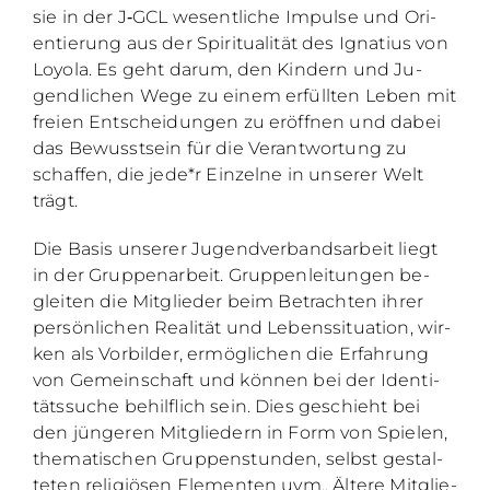
sie in der J‑GCL we­sent­li­che Im­pul­se und Ori­
en­tie­rung aus der Spi­ri­tua­li­tät des Igna­ti­us von
Lo­yo­la. Es geht dar­um, den Kin­dern und Ju­
gend­li­chen Wege zu ei­nem er­füll­ten Le­ben mit
frei­en Ent­schei­dun­gen zu er­öff­nen und da­bei
das Be­wusst­sein für die Ver­ant­wor­tung zu
schaf­fen, die jede*r Ein­zel­ne in un­se­rer Welt
trägt.
Die Ba­sis un­se­rer Ju­gend­ver­bands­ar­beit liegt
in der Grup­pen­ar­beit. Grup­pen­lei­tun­gen be­
glei­ten die Mit­glie­der beim Be­trach­ten ih­rer
per­sön­li­chen Rea­li­tät und Le­bens­si­tua­ti­on, wir­
ken als Vor­bil­der, er­mög­li­chen die Er­fah­rung
von Ge­mein­schaft und kön­nen bei der Iden­ti­
täts­su­che be­hilf­lich sein. Dies ge­schieht bei
den jün­ge­ren Mit­glie­dern in Form von Spie­len,
the­ma­ti­schen Grup­pen­stun­den, selbst ge­stal­
te­ten re­li­giö­sen Ele­men­ten uvm.. Äl­te­re Mit­glie­