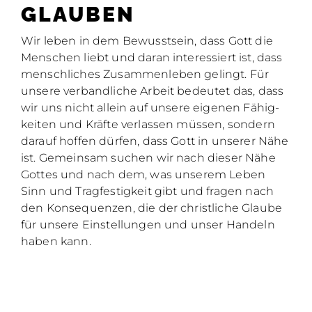
GLAU­BEN
Wir le­ben in dem Be­wusst­sein, dass Gott die
Men­schen liebt und dar­an in­ter­es­siert ist, dass
mensch­li­ches Zu­sam­men­le­ben ge­lingt. Für
un­se­re ver­band­li­che Ar­beit be­deu­tet das, dass
wir uns nicht al­lein auf un­se­re ei­ge­nen Fä­hig­
kei­ten und Kräf­te ver­las­sen müs­sen, son­dern
dar­auf hof­fen dür­fen, dass Gott in un­se­rer Nähe
ist. Ge­mein­sam su­chen wir nach die­ser Nähe
Got­tes und nach dem, was un­se­rem Le­ben
Sinn und Trag­fes­tig­keit gibt und fra­gen nach
den Kon­se­quen­zen, die der christ­li­che Glau­be
für un­se­re Ein­stel­lun­gen und un­ser Han­deln
ha­ben kann.