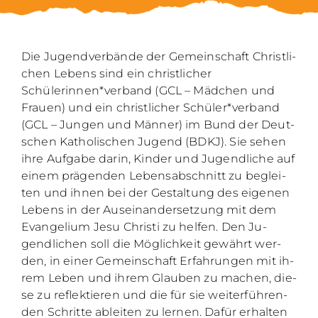
Die Ju­gend­ver­bän­de der Ge­mein­schaft Christ­li­
chen Le­bens sind ein christ­li­cher
Schülerinnen*verband (GCL – Mäd­chen und
Frau­en) und ein christ­li­cher Schüler*verband
(GCL – Jun­gen und Män­ner) im Bund der Deut­
schen Ka­tho­li­schen Ju­gend (BDKJ). Sie se­hen
ihre Auf­ga­be dar­in, Kin­der und Ju­gend­li­che auf
ei­nem prä­gen­den Le­bens­ab­schnitt zu be­glei­
ten und ih­nen bei der Ge­stal­tung des ei­ge­nen
Le­bens in der Aus­ein­an­der­set­zung mit dem
Evan­ge­li­um Jesu Chris­ti zu hel­fen. Den Ju­
gend­li­chen soll die Mög­lich­keit ge­währt wer­
den, in ei­ner Ge­mein­schaft Er­fah­run­gen mit ih­
rem Le­ben und ih­rem Glau­ben zu ma­chen, die­
se zu re­flek­tie­ren und die für sie wei­ter­füh­ren­
den Schrit­te ab­lei­ten zu ler­nen. Da­für er­hal­ten