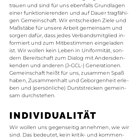
trau­en und sind für uns eben­falls Grund­la­gen
ei­ner funk­tio­nie­ren­den und auf Dau­er trag­fä­hi­
gen Ge­mein­schaft. Wir ent­schei­den Zie­le und
Maß­stä­be für un­se­re Ar­beit ge­mein­sam und
sor­gen da­für, dass je­des Ver­bands­mit­glied in­
for­miert und zum Mit­be­stim­men ein­ge­la­den
ist. Wir wol­len kein Le­ben in Uni­for­mi­tät, son­
dern Be­reit­schaft zum Dia­log mit An­ders­den­
ken­den und an­de­ren (J‑GCL-) Ge­ne­ra­tio­nen.
Ge­mein­schaft heißt für uns, zu­sam­men Spaß
ha­ben, Zu­sam­men­halt und Ge­bor­gen­heit er­le­
ben und (per­sön­li­che) Durst­stre­cken ge­mein­
sam durch­ste­hen.
IN­DI­VI­DUA­LI­TÄT
Wir wol­len uns ge­gen­sei­tig an­neh­men, wie wir
sind. Das be­deu­tet, kein kri­tik- und kom­men­