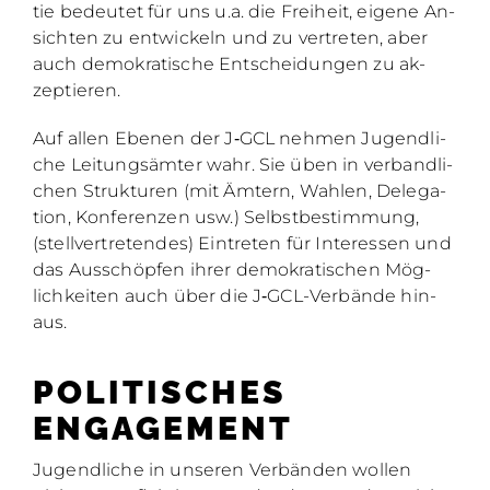
tie be­deu­tet für uns u.a. die Frei­heit, ei­ge­ne An­
sich­ten zu ent­wi­ckeln und zu ver­tre­ten, aber
auch de­mo­kra­ti­sche Ent­schei­dun­gen zu ak­
zep­tie­ren.
Auf al­len Ebe­nen der J‑GCL neh­men Ju­gend­li­
che Lei­tungs­äm­ter wahr. Sie üben in ver­band­li­
chen Struk­tu­ren (mit Äm­tern, Wah­len, De­le­ga­
ti­on, Kon­fe­ren­zen usw.) Selbst­be­stim­mung,
(stell­ver­tre­ten­des) Ein­tre­ten für In­ter­es­sen und
das Aus­schöp­fen ih­rer de­mo­kra­ti­schen Mög­
lich­kei­ten auch über die J‑G­CL-Ver­bän­de hin­
aus.
PO­LI­TI­SCHES
EN­GA­GE­MENT
Ju­gend­li­che in un­se­ren Ver­bän­den wol­len