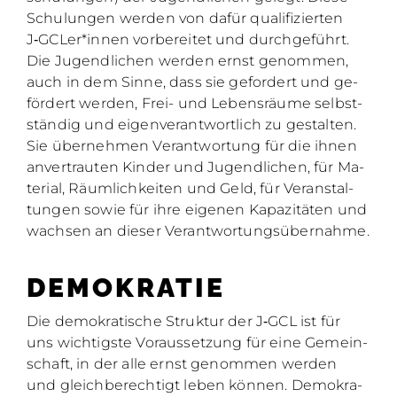
Schu­lun­gen wer­den von da­für qua­li­fi­zier­ten
J‑GCLer*innen vor­be­rei­tet und durch­ge­führt.
Die Ju­gend­li­chen wer­den ernst ge­nom­men,
auch in dem Sin­ne, dass sie ge­for­dert und ge­
för­dert wer­den, Frei- und Le­bens­räu­me selbst­
stän­dig und ei­gen­ver­ant­wort­lich zu ge­stal­ten.
Sie über­neh­men Ver­ant­wor­tung für die ih­nen
an­ver­trau­ten Kin­der und Ju­gend­li­chen, für Ma­
te­ri­al, Räum­lich­kei­ten und Geld, für Ver­an­stal­
tun­gen so­wie für ihre ei­ge­nen Ka­pa­zi­tä­ten und
wach­sen an die­ser Ver­ant­wor­tungs­über­nah­me.
DE­MO­KRA­TIE
Die de­mo­kra­ti­sche Struk­tur der J‑GCL ist für
uns wich­tigs­te Vor­aus­set­zung für eine Ge­mein­
schaft, in der alle ernst ge­nom­men wer­den
und gleich­be­rech­tigt le­ben kön­nen. De­mo­kra­