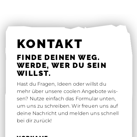
KON­TAKT
FIN­DE DEI­NEN WEG.
WER­DE, WER DU SEIN
WILLST.
Hast du Fra­gen, Ideen oder willst du
mehr über un­se­re coo­len An­ge­bo­te wis­
sen? Nut­ze ein­fach das For­mu­lar un­ten,
um uns zu schrei­ben. Wir freu­en uns auf
dei­ne Nach­richt und mel­den uns schnell
bei dir zu­rück!