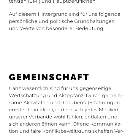
ten­den (EMI) und Haupt­be­ruf­li­chen.
Auf die­sem Hin­ter­grund sind für uns fol­gen­de
per­sön­li­che und po­li­ti­sche Grund­hal­tun­gen
und Wer­te von be­son­de­rer Be­deu­tung:
GE­MEIN­SCHAFT
Ganz we­sent­lich sind für uns ge­gen­sei­ti­ge
Wert­schät­zung und Ak­zep­tanz. Durch ge­mein­
sa­me Ak­ti­vi­tä­ten und (Glaubens-)Erfahrungen
ent­steht ein Kli­ma, in dem sich je­des Mit­glied
un­se­rer Ver­bän­de wohl füh­len, ent­fal­ten und
sich an­de­ren öff­nen kann. Of­fe­ne Kom­mu­ni­ka­
ti­on und fai­re Kon­flikt­be­wäl­ti­gung schaf­fen Ver­