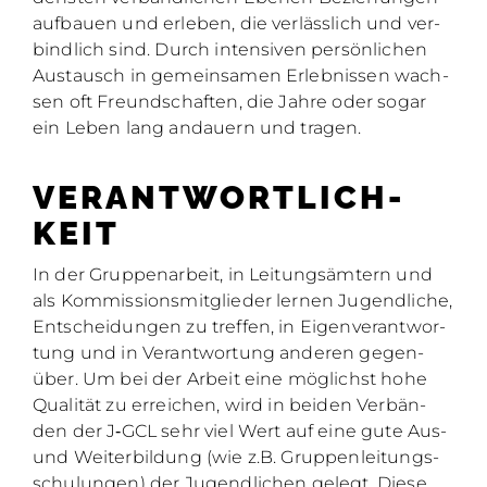
auf­bau­en und er­le­ben, die ver­läss­lich und ver­
bind­lich sind. Durch in­ten­si­ven per­sön­li­chen
Aus­tausch in ge­mein­sa­men Er­leb­nis­sen wach­
sen oft Freund­schaf­ten, die Jah­re oder so­gar
ein Le­ben lang an­dau­ern und tra­gen.
VER­ANT­WORT­LICH­
KEIT
In der Grup­pen­ar­beit, in Lei­tungs­äm­tern und
als Kom­mis­si­ons­mit­glie­der ler­nen Ju­gend­li­che,
Ent­schei­dun­gen zu tref­fen, in Ei­gen­ver­ant­wor­
tung und in Ver­ant­wor­tung an­de­ren ge­gen­
über. Um bei der Ar­beit eine mög­lichst hohe
Qua­li­tät zu er­rei­chen, wird in bei­den Ver­bän­
den der J‑GCL sehr viel Wert auf eine gute Aus-
und Wei­ter­bil­dung (wie z.B. Grup­pen­lei­tungs­
schu­lun­gen) der Ju­gend­li­chen ge­legt. Die­se