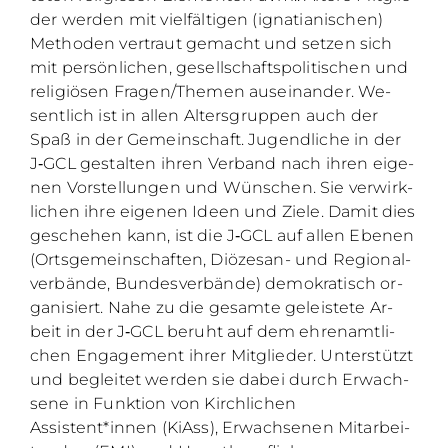
der wer­den mit viel­fäl­ti­gen (igna­tia­ni­schen)
Me­tho­den ver­traut ge­macht und set­zen sich
mit per­sön­li­chen, ge­sell­schafts­po­li­ti­schen und
re­li­giö­sen Fragen/Themen aus­ein­an­der. We­
sent­lich ist in al­len Al­ters­grup­pen auch der
Spaß in der Ge­mein­schaft. Ju­gend­li­che in der
J‑GCL ge­stal­ten ih­ren Ver­band nach ih­ren ei­ge­
nen Vor­stel­lun­gen und Wün­schen. Sie ver­wirk­
li­chen ihre ei­ge­nen Ideen und Zie­le. Da­mit dies
ge­sche­hen kann, ist die J‑GCL auf al­len Ebe­nen
(Orts­ge­mein­schaf­ten, Diö­ze­san- und Re­gio­nal­
ver­bän­de, Bun­des­ver­bän­de) de­mo­kra­tisch or­
ga­ni­siert. Nahe zu die ge­sam­te ge­leis­te­te Ar­
beit in der J‑GCL be­ruht auf dem eh­ren­amt­li­
chen En­ga­ge­ment ih­rer Mit­glie­der. Un­ter­stützt
und be­glei­tet wer­den sie da­bei durch Er­wach­
se­ne in Funk­ti­on von Kirch­li­chen
Assistent*innen (Ki­Ass), Er­wach­se­nen Mit­ar­bei­